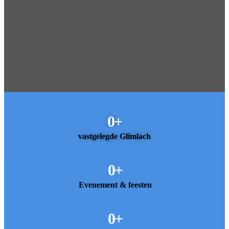
0
+
vastgelegde Glimlach
0
+
Evenement & feesten
0
+